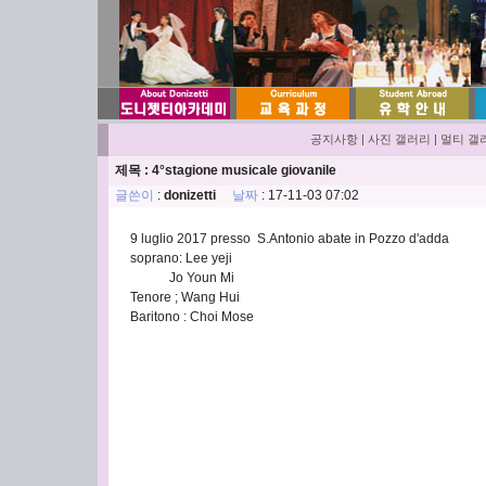
공지사항
|
사진 갤러리
|
멀티 갤
제목 : 4°stagione musicale giovanile
글쓴이
:
donizetti
날짜
: 17-11-03 07:02
9 luglio 2017 presso S.Antonio abate in Pozzo d'adda
soprano: Lee yeji
Jo Youn Mi
Tenore ; Wang Hui
Baritono : Choi Mose