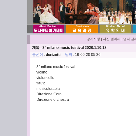
공지사항
|
사진 갤러리
|
멀티 갤
제목 : 3° milano music festival 2020.1.10.18
글쓴이
:
donizetti
날짜
: 19-09-20 05:26
3° milano music festival
violino
violoncello
flauto
musicoterapia
Direzione Coro
Direzione orchestra