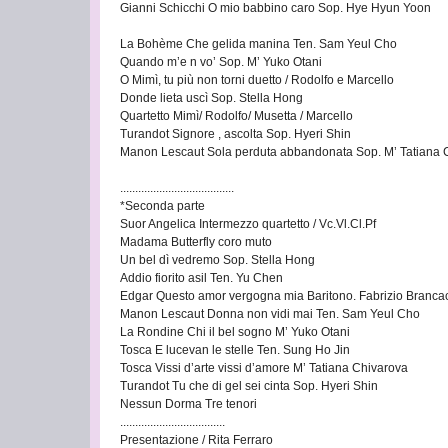
Gianni Schicchi O mio babbino caro Sop. Hye Hyun Yoon
La Bohème Che gelida manina Ten. Sam Yeul Cho
Quando m’e n vo’ Sop. M’ Yuko Otani
O Mimì, tu più non torni duetto / Rodolfo e Marcello
Donde lieta uscì Sop. Stella Hong
Quartetto Mimì/ Rodolfo/ Musetta / Marcello
Turandot Signore , ascolta Sop. Hyeri Shin
Manon Lescaut Sola perduta abbandonata Sop. M’ Tatiana 
......................................
*Seconda parte
Suor Angelica Intermezzo quartetto / Vc.Vl.Cl.Pf
Madama Butterfly coro muto
Un bel dì vedremo Sop. Stella Hong
Addio fiorito asil Ten. Yu Chen
Edgar Questo amor vergogna mia Baritono. Fabrizio Branca
Manon Lescaut Donna non vidi mai Ten. Sam Yeul Cho
La Rondine Chi il bel sogno M’ Yuko Otani
Tosca E lucevan le stelle Ten. Sung Ho Jin
Tosca Vissi d’arte vissi d’amore M’ Tatiana Chivarova
Turandot Tu che di gel sei cinta Sop. Hyeri Shin
Nessun Dorma Tre tenori
...................................
Presentazione / Rita Ferraro